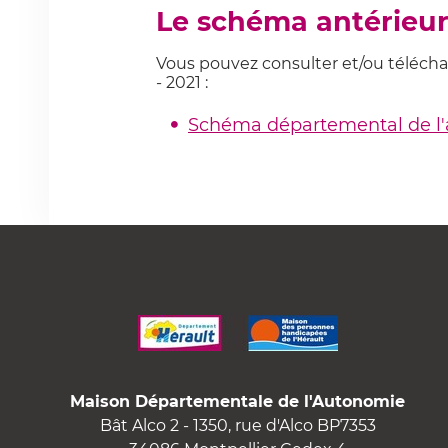
Le schéma antérieur
Vous pouvez consulter et/ou téléch
- 2021 :
Schéma départemental de l'
Maison Départementale de l'Autonomie
Bât Alco 2 - 1350, rue d'Alco BP7353